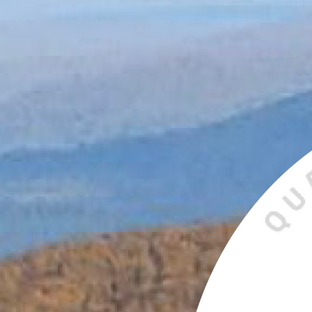
S
Bröllop