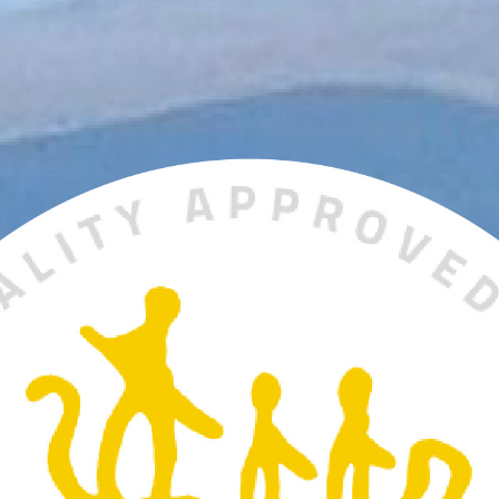
AURORA SPA
paritualen Stävan
Öppettider & priser
Spabehandling
AKTIVITETER
Vinter
Sommar
Höst
KONFERENS
Konferenspaket
Konferensrum
EVENT & BRÖLLOP
Catering
Festarrangemang
Skräddarsydda program
WELLNESS