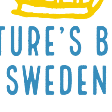
LOKALA EVENT
GRUPPAKTIVITETER
MILJÖ & HÅLLBARHET
OM OSS
JOBBA MED OSS
KONTAKTA OSS
INTEGRITETSPOLICY