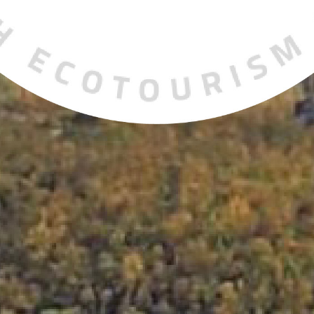
KIRUNA
 dig rätt
Ta sig till oss
Midnattssol i Kiruna
Norrsken i Ki
Sök efter:
Sök
SV
EN