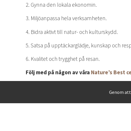
2. Gynna den lokala ekonomin.
3. Miljöanpassa hela verksamheten.
4. Bidra aktivt till natur- och kulturskydd.
5. Satsa på upptäckarglädje, kunskap och resp
6. Kvalitet och trygghet på resan.
F
ölj med på någon av våra
Nature’s Best ce
Genom att 
Miljö & hållbarhet
Ki