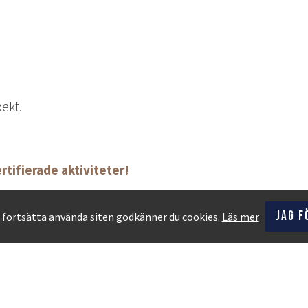
ekt.
rtifierade aktiviteter!
Jag f
fortsätta använda siten godkänner du cookies.
Läs mer
runa
Kontakta oss
Öppettider
Jobba 