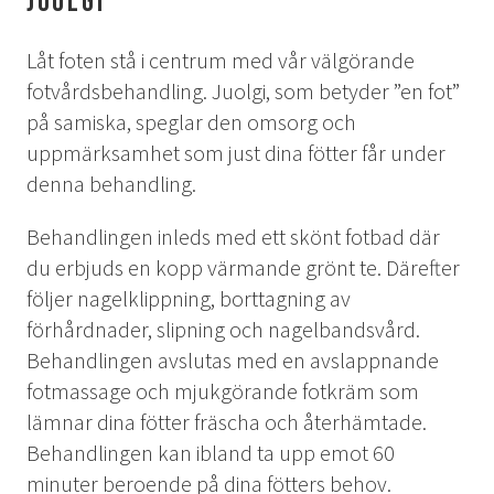
Juolgi
EVENT & BRÖLLOP
Bröllop
Låt foten stå i centrum med vår välgörande
Catering
fotvårdsbehandling. Juolgi, som betyder ”en fot”
Festarrangemang
på samiska, speglar den omsorg och
Skräddarsydda program
uppmärksamhet som just dina fötter får under
Tipi-event
denna behandling.
WELLNESS
Behandlingen inleds med ett skönt fotbad där
du erbjuds en kopp värmande grönt te. Därefter
LOKALA EVENT
följer nagelklippning, borttagning av
förhårdnader, slipning och nagelbandsvård.
GRUPPAKTIVITETER
Behandlingen avslutas med en avslappnande
fotmassage och mjukgörande fotkräm som
lämnar dina fötter fräscha och återhämtade.
Behandlingen kan ibland ta upp emot 60
MILJÖ & HÅLLBARHET
minuter beroende på dina fötters behov.