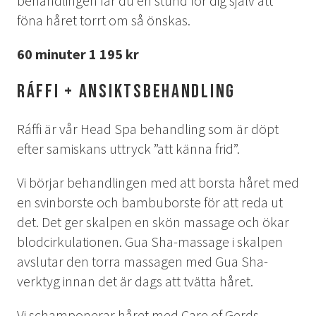
behandlingen får du en stund för dig själv att
föna håret torrt om så önskas.
60 minuter 1 195 kr
Ráffi + ansiktsbehandling
Ráffi är vår Head Spa behandling som är döpt
efter samiskans uttryck ”att känna frid”.
Vi börjar behandlingen med att borsta håret med
en svinborste och bambuborste för att reda ut
det. Det ger skalpen en skön massage och ökar
blodcirkulationen. Gua Sha-massage i skalpen
avslutar den torra massagen med Gua Sha-
verktyg innan det är dags att tvätta håret.
Vi schamponerar håret med Care of Gerds