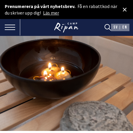
Prenumerera på vårt nyhetsbrev.
Få en rabattkod när
×
Boka rum
du skriver upp dig!
Läs mer
Spa & Event
TOGGLE NAVIGATION
SV
EN
Boka camping
Presentkort
BOENDE
Hotellstugor
Faciliteter
Camping
MAT & DRYCK