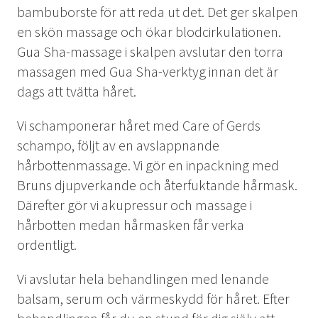
bambuborste för att reda ut det. Det ger skalpen
en skön massage och ökar blodcirkulationen.
SV
EN
Gua Sha-massage i skalpen avslutar den torra
massagen med Gua Sha-verktyg innan det är
dags att tvätta håret.
Vi schamponerar håret med Care of Gerds
schampo, följt av en avslappnande
hårbottenmassage. Vi gör en inpackning med
Bruns djupverkande och återfuktande hårmask.
Därefter gör vi akupressur och massage i
hårbotten medan hårmasken får verka
ordentligt.
Vi avslutar hela behandlingen med lenande
balsam, serum och värmeskydd för håret. Efter