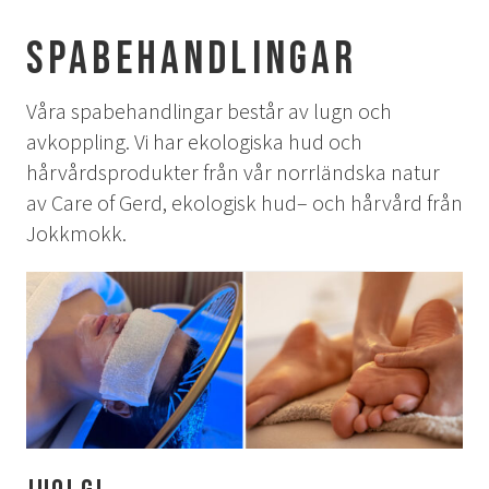
AURORA SPA
Spabehandlingar
Sparitualen Stävan
Öppettider & priser
Våra spabehandlingar består av lugn och
Spabehandlingar
avkoppling. Vi har ekologiska hud och
hårvårdsprodukter från vår norrländska natur
AKTIVITETER
av Care of Gerd, ekologisk hud– och hårvård från
Jokkmokk.
Vinter
Sommar
Höst
KONFERENS
Konferenspaket
Konferensrum