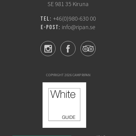
SE 981 35 Kiruna
+46(0)980-630 00
Tel:
info@ripan.se
E-post:
COPYRIGHT 2026 CAMP RIPAN