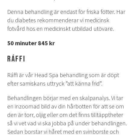
OM OSS
Denna behandling är endast för friska fötter. Har
JOBBA MED OSS
du diabetes rekommenderar vi medicinsk
fotvård hos en medicinskt utbildad utövare.
KONTAKTA OSS
50 minuter 845 kr
INTEGRITETSPOLICY
Ráffi
KIRUNA
Klä dig rätt
Ráffi är vår Head Spa behandling som är döpt
Ta sig till oss
efter samiskans uttryck ”att känna frid”.
Midnattssol i Kiruna
Norrsken i Kiruna
Behandlingen börjar med en skalpanalys. Vi tar
en inzoomad bild av din hårbotten för att se om
Sök efter:
den är torr, oljig eller om det finns tilltäpptheter
så vi vet vad vi ska jobba på under behandlingen.
Sök
Sedan borstar vi håret med en svinborste och