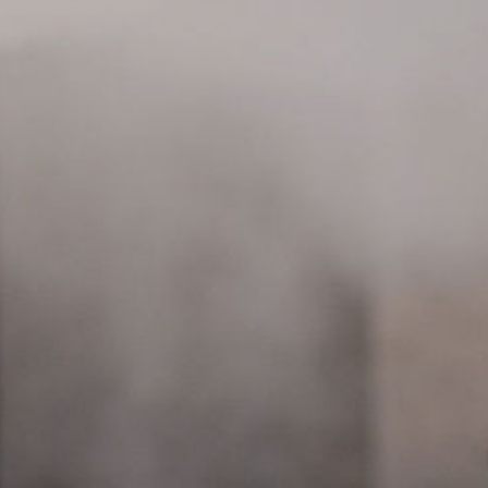
KIRUNA
 dig rätt
Ta sig till oss
Midnattssol i Kiruna
Norrsken i Ki
Sök efter:
Sök
SV
EN