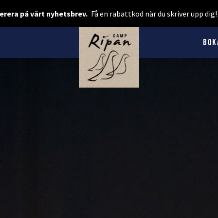
Boka rum
rera på vårt nyhetsbrev.
Få en rabattkod när du skriver upp dig
Spa & Event
Bok
Boka camping
Presentkort
BOENDE
Hotellstugor
Faciliteter
Camping
MAT & DRYCK