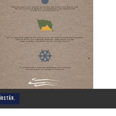
örstår.