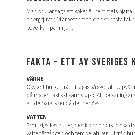
Man brukar säga att köket är hemmets hjärta, s
energitjuvar! Vi arbetar med den senaste tekn
påverkan på miljön.
Fakta – ett av Sveriges
VÄRME
Oavsett hur din rätt tillagas så sker all uppvär
då maten faktiskt värms upp. All belysning a
att de bara lyser då det behövs.
VATTEN
Smutsiga kastruller, bestick och porslin ska di
vattenåtgången och temperaturen utifrån hur s