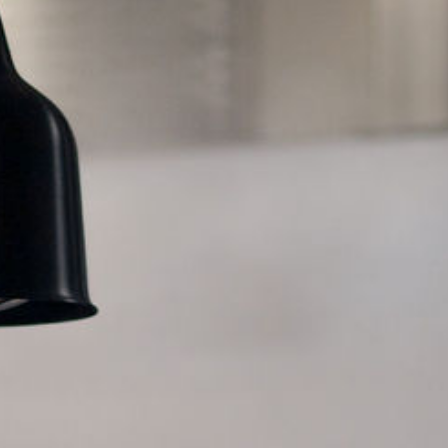
LOKALA EVENT
GRUPPAKTIVITETER
MILJÖ & HÅLLBARHET
OM OSS
JOBBA MED OSS
KONTAKTA OSS
INTEGRITETSPOLICY