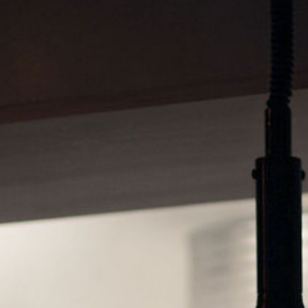
S
Bröllop