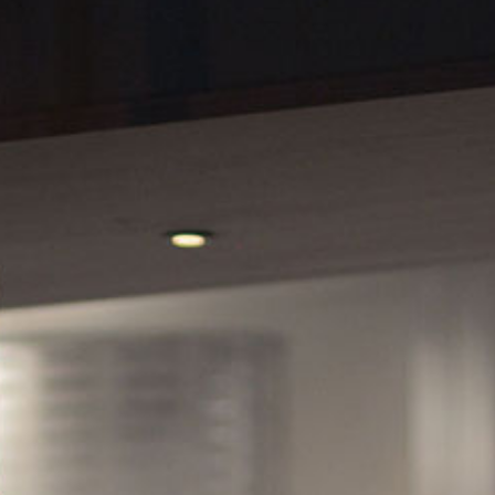
AURORA SPA
paritualen Stävan
Öppettider & priser
Spabehandling
AKTIVITETER
Vinter
Sommar
Höst
KONFERENS
Konferenspaket
Konferensrum
EVENT & BRÖLLOP
Catering
Festarrangemang
Skräddarsydda program
WELLNESS