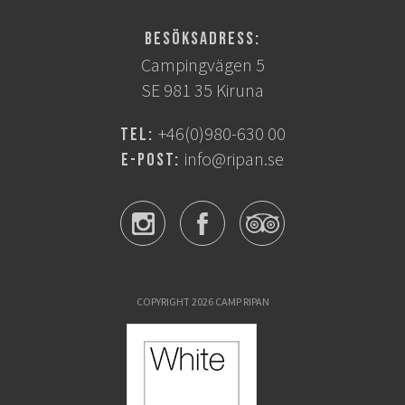
Besöksadress:
Campingvägen 5
SE 981 35 Kiruna
+46(0)980-630 00
Tel:
info@ripan.se
E-post:
COPYRIGHT 2026 CAMP RIPAN