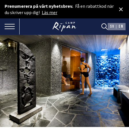
Prenumerera på vårt nyhetsbrev.
Få en rabattkod när
×
Boka rum
du skriver upp dig!
Läs mer
Spa & Event
TOGGLE NAVIGATION
SV
EN
Boka camping
Presentkort
BOENDE
Hotellstugor
Faciliteter
Camping
MAT & DRYCK