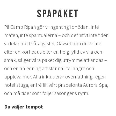
AURORA SPA
Spapaket
Sparitualen Stävan
Öppettider & priser
På Camp Ripan gör vi ingenting i onödan. Inte
Spabehandlingar
maten, inte sparitualerna – och definitivt inte tiden
vi delar med våra gäster. Oavsett om du är ute
AKTIVITETER
efter en kort paus eller en helg fylld av vila och
Vinter
smak, så ger våra paket dig utrymme att andas –
Sommar
och en anledning att stanna lite längre och
Höst
uppleva mer. Alla inkluderar övernattning i egen
KONFERENS
hotellstuga, entré till vårt prisbelönta Aurora Spa,
och måltider som följer säsongens rytm.
Konferenspaket
Konferensrum
Du väljer tempot