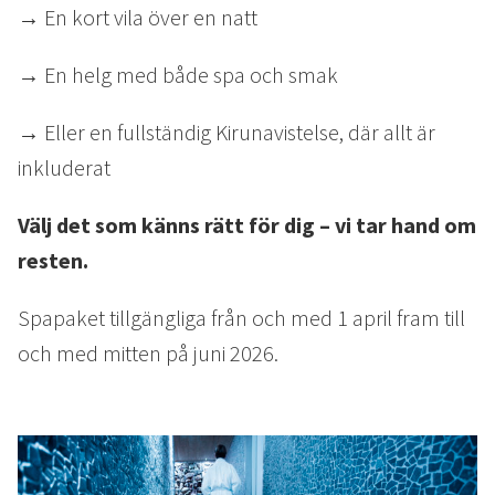
EVENT & BRÖLLOP
→ En kort vila över en natt
Bröllop
→ En helg med både spa och smak
Catering
Festarrangemang
→ Eller en fullständig Kirunavistelse, där allt är
Skräddarsydda program
inkluderat
Tipi-event
Välj det som känns rätt för dig – vi tar hand om
WELLNESS
resten.
LOKALA EVENT
Spapaket tillgängliga från och med 1 april fram till
och med mitten på juni 2026.
GRUPPAKTIVITETER
MILJÖ & HÅLLBARHET