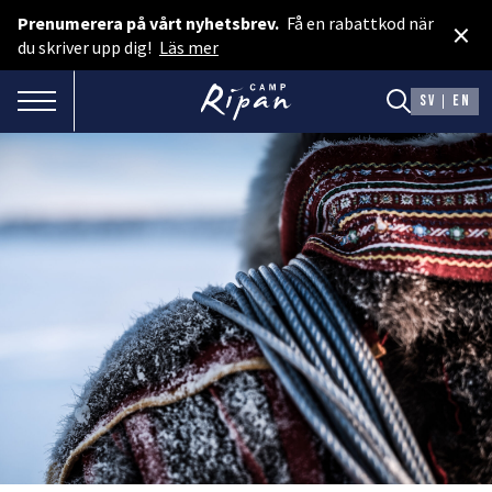
Prenumerera på vårt nyhetsbrev.
Få en rabattkod när
×
Boka rum
du skriver upp dig!
Läs mer
Spa & Event
TOGGLE NAVIGATION
SV
EN
Boka camping
Presentkort
BOENDE
Hotellstugor
Faciliteter
Camping
MAT & DRYCK