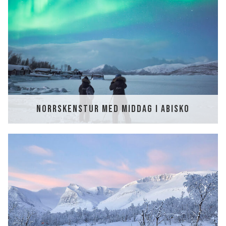
OM OSS
JOBBA MED OSS
KONTAKTA OSS
INTEGRITETSPOLICY
KIRUNA
NORRSKENSTUR MED MIDDAG I ABISKO
Klä dig rätt
Ta sig till oss
Midnattssol i Kiruna
Norrsken i Kiruna
Sök efter:
Sök