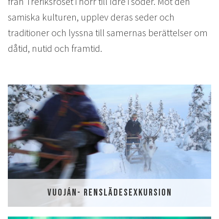
EVENT & BRÖLLOP
från Treriksröset i norr till Idre i söder. Möt den
samiska kulturen, upplev deras seder och
Bröllop
traditioner och lyssna till samernas berättelser om
Catering
dåtid, nutid och framtid.
Festarrangemang
Skräddarsydda program
Tipi-event
WELLNESS
LOKALA EVENT
GRUPPAKTIVITETER
VUOJÁN- RENSLÄDESEXKURSION
MILJÖ & HÅLLBARHET