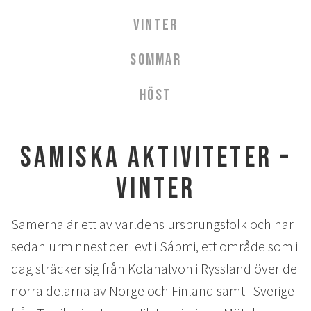
AURORA SPA
VINTER
Sparitualen Stävan
SOMMAR
Öppettider & priser
Spabehandlingar
HÖST
AKTIVITETER
Samiska aktiviteter –
Vinter
Sommar
vinter
Höst
Samerna är ett av världens ursprungsfolk och har
KONFERENS
sedan urminnestider levt i Sápmi, ett område som i
Konferenspaket
dag sträcker sig från Kolahalvön i Ryssland över de
Konferensrum
norra delarna av Norge och Finland samt i Sverige