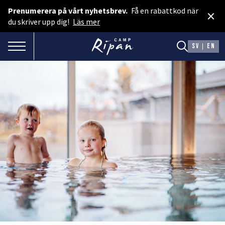
Prenumerera på vårt nyhetsbrev.
Få en rabattkod när
×
Boka rum
du skriver upp dig!
Läs mer
Spa & Event
TOGGLE NAVIGATION
SV
EN
Boka camping
Presentkort
BOENDE
Hotellstugor
Faciliteter
Camping
MAT & DRYCK