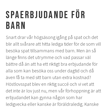
AURORA SPA
Spaerbjudande för
Sparitualen Stävan
barn
Öppettider & priser
Spabehandlingar
Snart drar vår högsäsong igång på spat och det
AKTIVITETER
blir allt svårare att hitta lediga tider för de som vill
besöka spat tillsammans med barn. Men än så
Vinter
länge finns det utrymme och vad passar väl
Sommar
bättre då än att ha ett riktigt bra erbjudande för
Höst
alla som kan besöka oss under dagtid och då
även få ta med sitt barn utan extra kostnad?
KONFERENS
Höstlovsspat blev en riktig succé och vi vet att
Konferenspaket
det inte är lov just nu, men vår förhoppning är att
Konferensrum
erbjudandet kan gynna någon som har
ledigvecka eller kanske är föräldraledig. Kanske