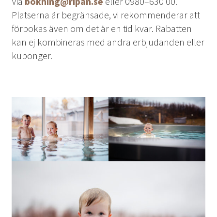
Via
bokning@ripan.se
eller 0980–630 00.
OM OSS
Platserna är begränsade, vi rekommenderar att
förbokas även om det är en tid kvar. Rabatten
JOBBA MED OSS
kan ej kombineras med andra erbjudanden eller
KONTAKTA OSS
kuponger.
INTEGRITETSPOLICY
KIRUNA
Klä dig rätt
Ta sig till oss
Midnattssol i Kiruna
Norrsken i Kiruna
Sök efter:
Sök