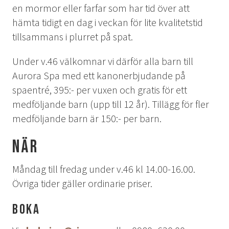
EVENT & BRÖLLOP
en mormor eller farfar som har tid över att
hämta tidigt en dag i veckan för lite kvalitetstid
Bröllop
tillsammans i plurret på spat.
Catering
Festarrangemang
Under v.46 välkomnar vi därför alla barn till
Skräddarsydda program
Aurora Spa med ett kanonerbjudande på
Tipi-event
spaentré, 395:- per vuxen och gratis för ett
medföljande barn (upp till 12 år). Tillägg för fler
WELLNESS
medföljande barn är 150:- per barn.
LOKALA EVENT
När
GRUPPAKTIVITETER
Måndag till fredag under v.46 kl 14.00-16.00.
Övriga tider gäller ordinarie priser.
Boka
MILJÖ & HÅLLBARHET