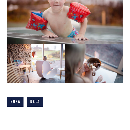
SV
EN
Boka
Dela