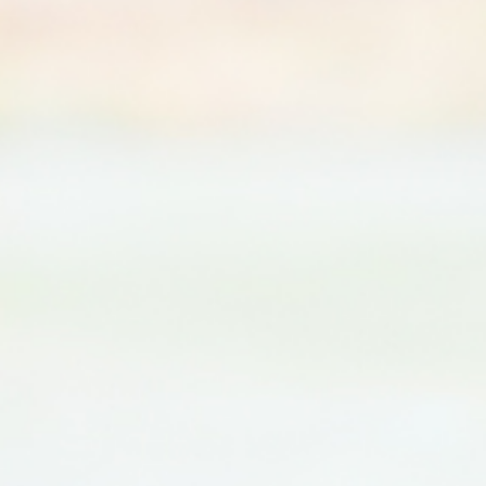
AURORA SPA
paritualen Stävan
Öppettider & priser
Spabehandling
AKTIVITETER
Vinter
Sommar
Höst
KONFERENS
Konferenspaket
Konferensrum
EVENT & BRÖLLOP
Catering
Festarrangemang
Skräddarsydda program
WELLNESS