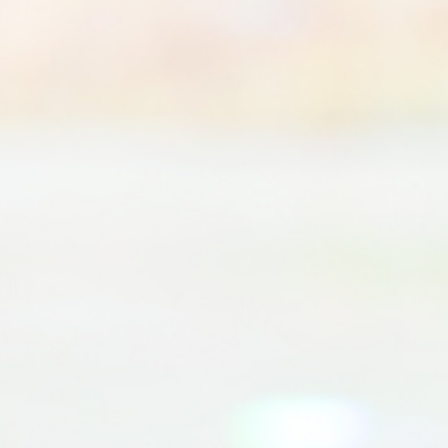
S
Bröllop