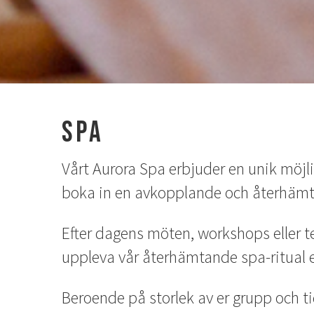
Spa
Vårt Aurora Spa erbjuder en unik möjlig
boka in en avkopplande och återhämta
Efter dagens möten, workshops eller t
uppleva vår återhämtande spa-ritual el
Beroende på storlek av er grupp och t