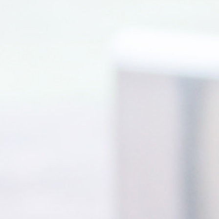
LOKALA EVENT
GRUPPAKTIVITETER
MILJÖ & HÅLLBARHET
OM OSS
JOBBA MED OSS
KONTAKTA OSS
INTEGRITETSPOLICY