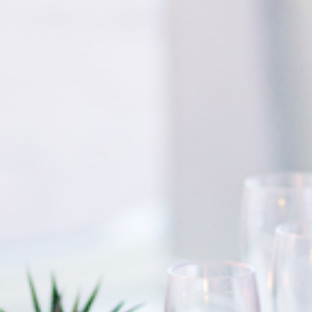
KIRUNA
 dig rätt
Ta sig till oss
Midnattssol i Kiruna
Norrsken i Ki
Sök efter:
Sök
SV
EN