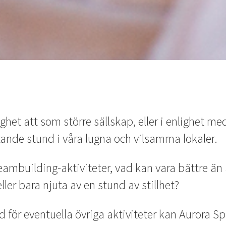
het att som större sällskap, eller i enlighet me
nde stund i våra lugna och vilsamma lokaler.
eambuilding-aktiviteter, vad kan vara bättre än
ler bara njuta av en stund av stillhet?
id för eventuella övriga aktiviteter kan Aurora