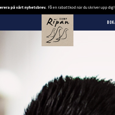
Boka rum
rera på vårt nyhetsbrev.
Få en rabattkod när du skriver upp dig
Spa & Event
Bok
Boka camping
Presentkort
BOENDE
Hotellstugor
Faciliteter
Camping
MAT & DRYCK