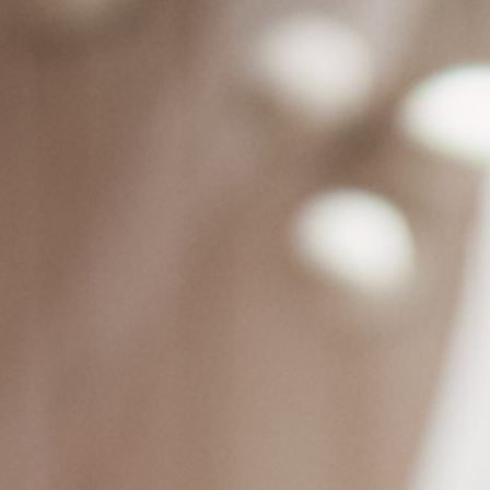
S
Bröllop