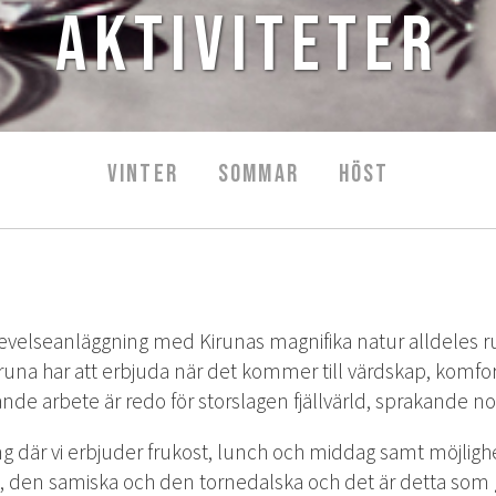
Aktiviteter
VINTER
SOMMAR
HÖST
seanläggning med Kirunas magnifika natur alldeles runt h
iruna har att erbjuda när det kommer till värdskap, komfor
de arbete är redo för storslagen fjällvärld, sprakande norr
ng där vi erbjuder frukost, lunch och middag samt möjligh
a, den samiska och den tornedalska och det är detta so