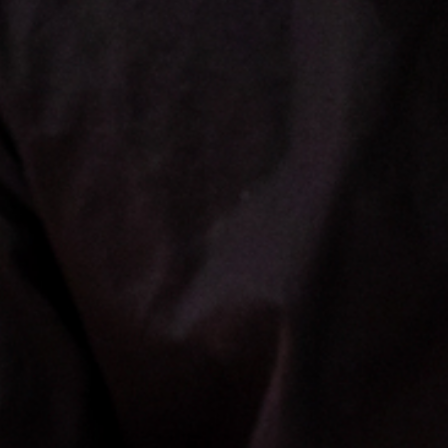
KIRUNA
 dig rätt
Ta sig till oss
Midnattssol i Kiruna
Norrsken i Ki
Sök efter:
Sök
SV
EN