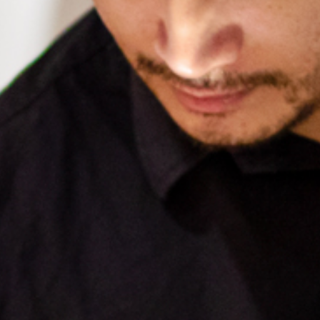
LOKALA EVENT
GRUPPAKTIVITETER
MILJÖ & HÅLLBARHET
OM OSS
JOBBA MED OSS
KONTAKTA OSS
INTEGRITETSPOLICY