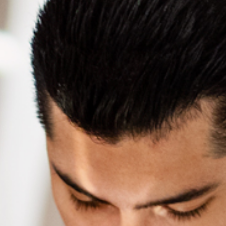
AURORA SPA
paritualen Stävan
Öppettider & priser
Spabehandling
AKTIVITETER
Vinter
Sommar
Höst
KONFERENS
Konferenspaket
Konferensrum
EVENT & BRÖLLOP
Catering
Festarrangemang
Skräddarsydda program
WELLNESS