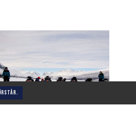
örstår.