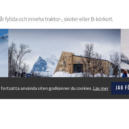
år fyllda och inneha traktor-, skoter eller B-körkort.
Jag f
fortsätta använda siten godkänner du cookies.
Läs mer