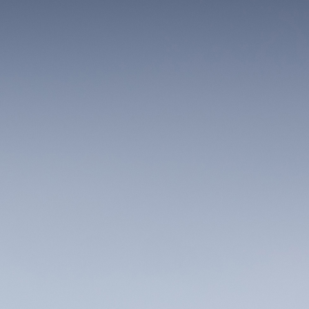
S
Bröllop