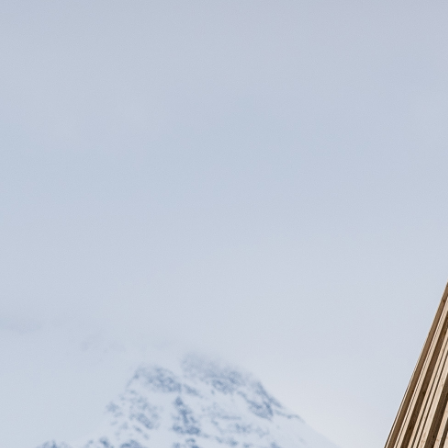
LOKALA EVENT
GRUPPAKTIVITETER
MILJÖ & HÅLLBARHET
OM OSS
JOBBA MED OSS
KONTAKTA OSS
INTEGRITETSPOLICY