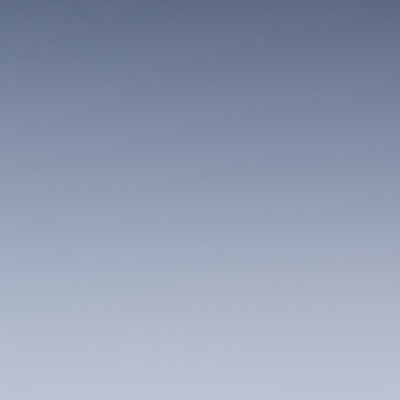
AURORA SPA
paritualen Stävan
Öppettider & priser
Spabehandling
AKTIVITETER
Vinter
Sommar
Höst
KONFERENS
Konferenspaket
Konferensrum
EVENT & BRÖLLOP
Catering
Festarrangemang
Skräddarsydda program
WELLNESS