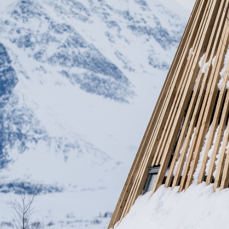
KIRUNA
 dig rätt
Ta sig till oss
Midnattssol i Kiruna
Norrsken i Ki
Sök efter:
Sök
SV
EN