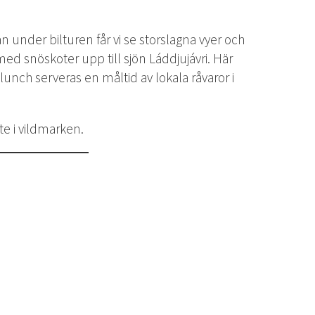
 under bilturen får vi se storslagna vyer och
ed snöskoter upp till sjön Láddjujávri. Här
 lunch serveras en måltid av lokala råvaror i
te i vildmarken.