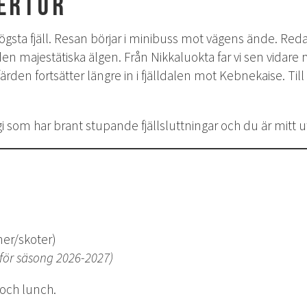
ertur
sta fjäll. Resan börjar i minibuss mot vägens ände. Redan
 majestätiska älgen. Från Nikkaluokta far vi sen vidare m
rden fortsätter längre in i fjälldalen mot Kebnekaise. Till
i som har brant stupande fjällsluttningar och du är mitt u
ner/skoter)
 för säsong 2026-2027)
 och lunch.