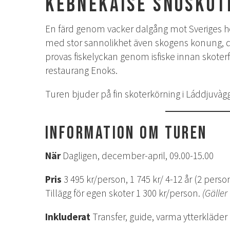
Kebnekaise snöskot
En färd genom vacker dalgång mot Sveriges hög
med stor sannolikhet även skogens konung, den
provas fiskelyckan genom isfiske innan skoterfä
restaurang Enoks.
Turen bjuder på fin skoterkörning i Láddjuvàgg
Information om turen
När
Dagligen, december-april, 09.00-15.00
Pris
3 495 kr/person, 1 745 kr/ 4-12 år (2 perso
Tillägg för egen skoter 1 300 kr/person.
(Gäller
Inkluderat
Transfer, guide, varma ytterkläder