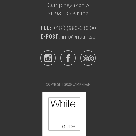
OM OSS
Campingvägen 5
SE 981 35 Kiruna
JOBBA MED OSS
+46(0)980-630 00
Tel:
KONTAKTA OSS
info@ripan.se
E-post:
INTEGRITETSPOLICY
KIRUNA
Klä dig rätt
Ta sig till oss
COPYRIGHT 2026 CAMP RIPAN
Midnattssol i Kiruna
Norrsken i Kiruna
Sök efter:
Sök