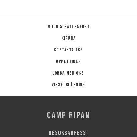
EVENT & BRÖLLOP
Bröllop
Catering
Miljö & hållbarhet
Festarrangemang
Kiruna
Skräddarsydda program
Tipi-event
Kontakta oss
Öppettider
WELLNESS
Jobba med oss
LOKALA EVENT
Visselblåsning
GRUPPAKTIVITETER
CAMP RIPAN
MILJÖ & HÅLLBARHET
Besöksadress: