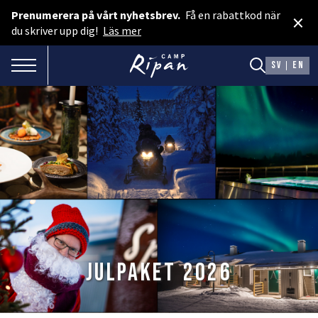
Prenumerera på vårt nyhetsbrev.
Få en rabattkod när
×
Boka rum
du skriver upp dig!
Läs mer
Spa & Event
TOGGLE NAVIGATION
SV
EN
Boka camping
Presentkort
BOENDE
Hotellstugor
Faciliteter
Camping
Julpaket 2026
MAT & DRYCK