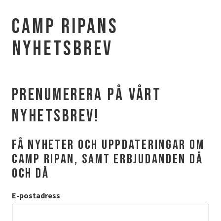
AURORA SPA
Camp Ripans
Sparitualen Stävan
nyhetsbrev
Öppettider & priser
Spabehandlingar
AKTIVITETER
Prenumerera på vårt
Vinter
nyhetsbrev!
Sommar
Höst
få nyheter och uppdateringar om
camp ripan, samt erbjudanden då
KONFERENS
och då
Konferenspaket
E-postadress
Konferensrum