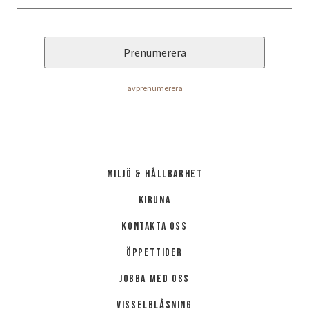
EVENT & BRÖLLOP
Bröllop
Catering
Festarrangemang
Skräddarsydda program
avprenumerera
Tipi-event
WELLNESS
Miljö & hållbarhet
LOKALA EVENT
Kiruna
GRUPPAKTIVITETER
Kontakta oss
Öppettider
Jobba med oss
MILJÖ & HÅLLBARHET
Visselblåsning