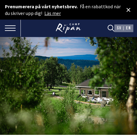
Prenumerera på vårt nyhetsbrev.
Få en rabattkod när
×
Boka rum
du skriver upp dig!
Läs mer
Spa & Event
TOGGLE NAVIGATION
SV
EN
Boka camping
Presentkort
BOENDE
Hotellstugor
Faciliteter
Camping
MAT & DRYCK