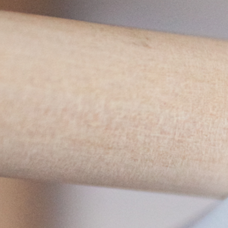
S
Bröllop