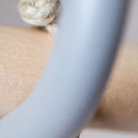
AURORA SPA
paritualen Stävan
Öppettider & priser
Spabehandling
AKTIVITETER
Vinter
Sommar
Höst
KONFERENS
Konferenspaket
Konferensrum
EVENT & BRÖLLOP
Catering
Festarrangemang
Skräddarsydda program
WELLNESS