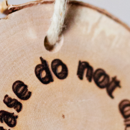
KIRUNA
 dig rätt
Ta sig till oss
Midnattssol i Kiruna
Norrsken i Ki
Sök efter:
Sök
SV
EN