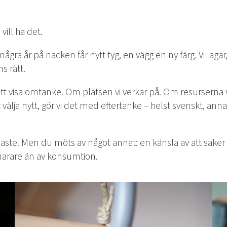
 vill ha det.
några år på nacken får nytt tyg, en vägg en ny färg. Vi laga
ns rätt.
tt att visa omtanke. Om platsen vi verkar på. Om resurse
älja nytt, gör vi det med eftertanke – helst svenskt, annar
ste. Men du möts av något annat: en känsla av att saker fåt
 snarare än av konsumtion.