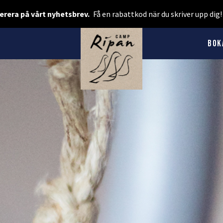
Boka rum
rera på vårt nyhetsbrev.
Få en rabattkod när du skriver upp dig
Spa & Event
Bok
Boka camping
Presentkort
BOENDE
Hotellstugor
Faciliteter
Camping
MAT & DRYCK