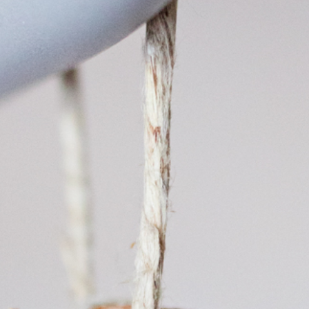
LOKALA EVENT
GRUPPAKTIVITETER
MILJÖ & HÅLLBARHET
OM OSS
JOBBA MED OSS
KONTAKTA OSS
INTEGRITETSPOLICY