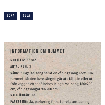
OM OSS
JOBBA MED OSS
Boka
Dela
KONTAKTA OSS
INTEGRITETSPOLICY
KIRUNA
Information om rummet
Klä dig rätt
27 m2
Ta sig till oss
Storlek:
Midnattssol i Kiruna
2
Antal rum:
Norrsken i Kiruna
Kingsize-säng samt en våningssäng i det lilla
Säng:
rummet där den övre sängen går att fälla in eller ut
från väggen efter på behov. Kingsizse-säng 180x200
Sök efter:
cm, våningssängar 90x200 cm
Ja
Skidförråd:
Sök
Ja, parkering finns i direkt anslutning
Parkering: