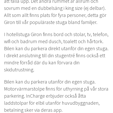
EVENT & BRÖLLOP
att fälla upp. Det andra rummet är allrum och
sovrum med en dubbelsäng i king size (ej delbar).
Bröllop
Allt som allt finns plats för fyra personer, detta gör
Catering
Giron till vår populäraste stuga bland familjer.
Festarrangemang
Skräddarsydda program
I hotellstuga Giron finns bord och stolar, tv, telefon,
Tipi-event
wifi och badrum med dusch, toalett och hårtork.
Bilen kan du parkera direkt utanför din egen stuga.
WELLNESS
I direkt anslutning till din stugentré finns också ett
mindre förråd där du kan förvara din
LOKALA EVENT
skidutrustning.
Bilen kan du parkera utanför din egen stuga.
GRUPPAKTIVITETER
Motorvärmarstolpe finns för uthyrning på vår stora
parkering. InCharge erbjuder också åtta
laddstolpar för elbil utanför huvudbyggnaden,
MILJÖ & HÅLLBARHET
betalning sker via deras app.