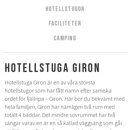
AURORA SPA
HOTELLSTUGOR
Sparitualen Stävan
FACILITETER
Öppettider & priser
Spabehandlingar
CAMPING
AKTIVITETER
Vinter
Hotellstuga Giron
Sommar
Höst
Hotellstuga Giron är en av våra största
hotellstugor som har fått namn efter samiska
KONFERENS
ordet för fjällripa – Giron. Här bor du bekvämt med
hela familjen, Giron har nämligen två rum med
Konferenspaket
totalt 4 bäddar. Det mindre sovrummet har två
Konferensrum
sängar varav en är en så kallad väggsäng som går