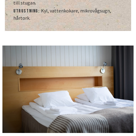
till stugan.
Kyl, vattenkokare, mikrovågsugn,
Utrustning:
SV
EN
hårtork.