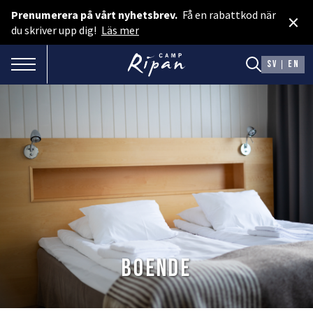
Prenumerera på vårt nyhetsbrev.
Få en rabattkod när
×
Boka rum
du skriver upp dig!
Läs mer
Spa & Event
TOGGLE NAVIGATION
SV
EN
Boka camping
Presentkort
BOENDE
Hotellstugor
Faciliteter
Camping
Boende
MAT & DRYCK